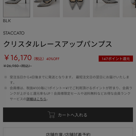
BLK
STACCATO
クリスタルレースアップパンプス
￥16,170
（税込）
40
%OFF
147
ポイント還元
￥26,950
（税込）
 ※ 
受注当日から4日後までに発送となります。 最短注文日の翌日にお届けいたしま
す。
 ※ 
会員様は、税抜¥100毎に1ポイント＝¥1でご利用頂けるポイントが貯まり、会員ラ
ンクが上がると還元率もUP！会員様限定セールや送料無料などお得な会員ランク
サービスの
詳細はこちら
。