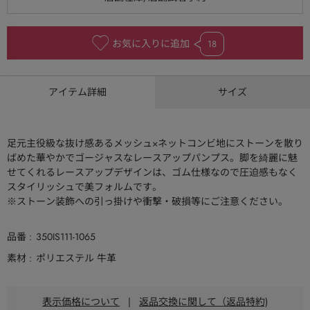
お気に入りに追加
18
アイテム詳細
サイズ
足元主役級な抜け感あるメッシュ×ネットコンビ地にストーンを散り
ばめた華やかでゴージャスなレースアップパンプス。脚を綺麗に魅
せてくれるレースアップデザインは、ゴム仕様なので圧迫感もなく
スタイリッシュで美フォルムです。
※ストーン装飾への引っ掛けや衝撃・破損等にご注意ください。
品番
350IS111-1065
素材
ポリエステル 牛革
表示価格について
|
返品交換に関して（返品特約)