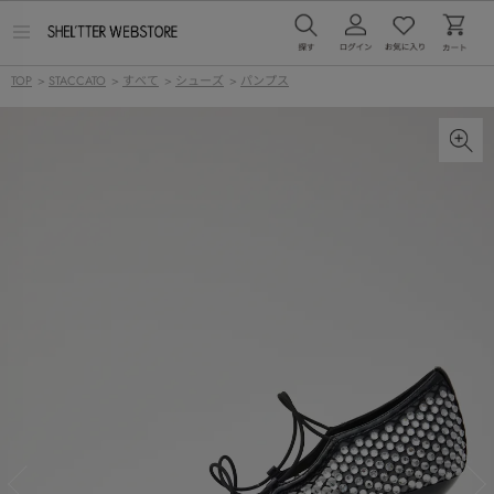
メ
ニ
ュ
TOP
>
STACCATO
>
すべて
>
シューズ
>
パンプス
ー
を
開
く