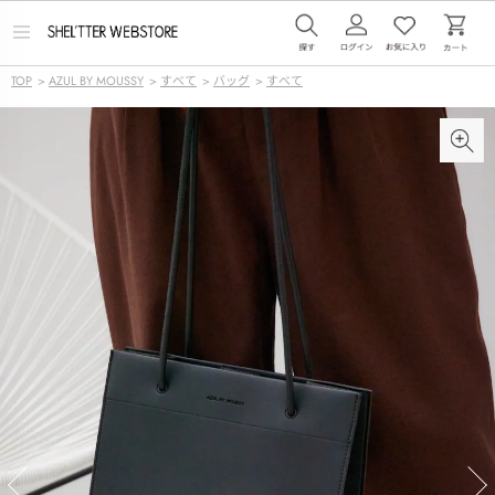
メ
ニ
ュ
TOP
>
AZUL BY MOUSSY
>
すべて
>
バッグ
>
すべて
ー
を
開
く