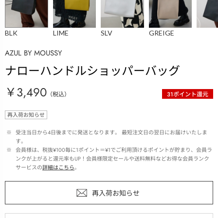
BLK
LIME
SLV
GREIGE
AZUL BY MOUSSY
ナローハンドルショッパーバッグ
￥3,490
（税込）
31
ポイント還元
再入荷お知らせ
 ※ 
受注当日から4日後までに発送となります。 最短注文日の翌日にお届けいたしま
す。
 ※ 
会員様は、税抜¥100毎に1ポイント＝¥1でご利用頂けるポイントが貯まり、会員ラ
ンクが上がると還元率もUP！会員様限定セールや送料無料などお得な会員ランク
サービスの
詳細はこちら
。