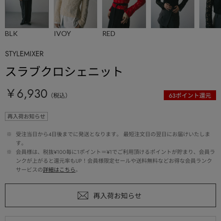
BLK
IVOY
RED
STYLEMIXER
スラブクロシェニット
￥6,930
（税込）
63
ポイント還元
再入荷お知らせ
 ※ 
受注当日から4日後までに発送となります。 最短注文日の翌日にお届けいたしま
す。
 ※ 
会員様は、税抜¥100毎に1ポイント＝¥1でご利用頂けるポイントが貯まり、会員ラ
ンクが上がると還元率もUP！会員様限定セールや送料無料などお得な会員ランク
サービスの
詳細はこちら
。