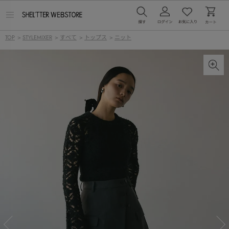
メ
ニ
ュ
TOP
>
STYLEMIXER
>
すべて
>
トップス
>
ニット
ー
を
開
く