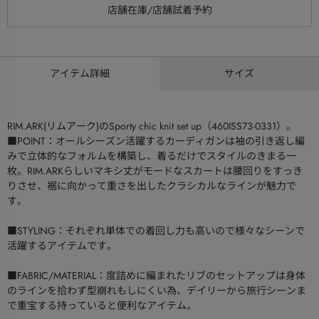
アイテム詳細
サイズ
RIM.ARK(リムアーク)のSporty chic knit set up（460ISS73-0331）。
■POINT：オールシーズン活躍するカーディガンは袖の引き返し編
みで立体的なフォルムを構築し、着るだけでスタイルのきまる一
枚。RIM.ARKらしいマキシ丈がモードなスカートは腰回りをすっき
りさせ、裾に向かって重さを出したクラシカルなラインが魅力で
す。
■STYLING：それぞれ単体での着回し力も高いので様々なシーンで
活躍するアイテムです。
■FABRIC/MATERIAL：度詰めに編まれたリブのセットアップは身体
のラインを拾わず型崩れもしにくい為、デイリーから旅行シーンま
で重宝する持っていると便利なアイテム。