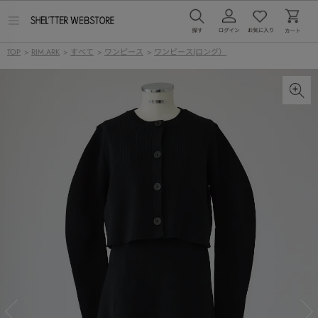
メ
ニ
ュ
TOP
>
RIM.ARK
>
すべて
>
ワンピース
>
ワンピース(ロング）
ー
を
開
く