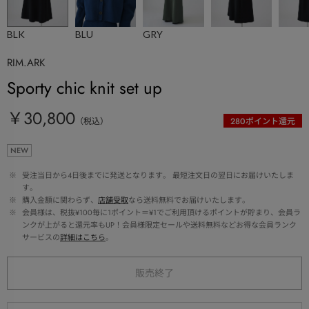
BLK
BLU
GRY
RIM.ARK
Sporty chic knit set up
￥30,800
（税込）
280
ポイント還元
NEW
 ※ 
受注当日から4日後までに発送となります。 最短注文日の翌日にお届けいたしま
す。
 ※ 
購入金額に関わらず、
店舗受取
なら送料無料でお届けいたします。
 ※ 
会員様は、税抜¥100毎に1ポイント＝¥1でご利用頂けるポイントが貯まり、会員ラ
ンクが上がると還元率もUP！会員様限定セールや送料無料などお得な会員ランク
サービスの
詳細はこちら
。
販売終了