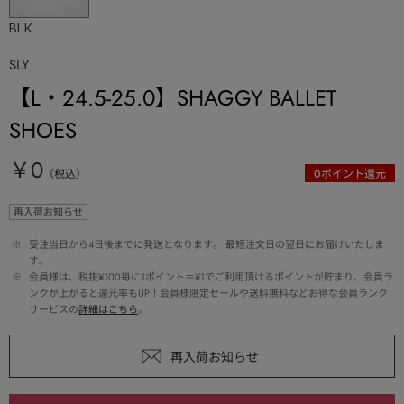
BLK
SLY
【L・24.5-25.0】SHAGGY BALLET
SHOES
￥0
（税込）
0
ポイント還元
再入荷お知らせ
 ※ 
受注当日から4日後までに発送となります。 最短注文日の翌日にお届けいたしま
す。
 ※ 
会員様は、税抜¥100毎に1ポイント＝¥1でご利用頂けるポイントが貯まり、会員ラ
ンクが上がると還元率もUP！会員様限定セールや送料無料などお得な会員ランク
サービスの
詳細はこちら
。