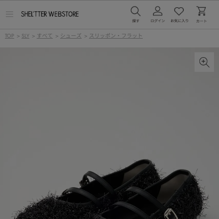
メ
ニ
ュ
TOP
>
SLY
>
すべて
>
シューズ
>
スリッポン・フラット
ー
を
開
く