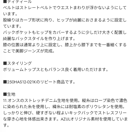
■ディティール
ベルトはストレートベルトでウエストまわりが浮かないようにして
います。
股繰りはカーブ形状に拘り、ヒップが綺麗におさまるように設定し
ています。
バックポケットもヒップをカバーするように少しだけ大きく配置し
綺麗なバックスタイルを作り上げます。
膝の位置は通常より上に設定し、膝上から膝下までを一番細くする
ことで美脚ジーンズが完成。
■スタイリング
ボリュームトップスともバランス良く着用いただけます。
■250HAS12-021Kのリピート商品です。
■生地
11.オンスのストレッチデニム生地を使用。縦糸はロープ染色で濃色
に染められた糸を使用し、緯糸には耐塩素のポリウレタンを使用。
しっかりと伸び、硬すぎない程よいキックバックでストレスフリー
な穿き心地を体感出来きます。AZULオリジナル素材を使用していま
す。