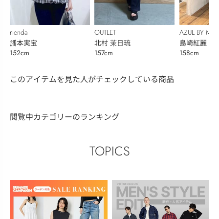
rienda
OUTLET
AZUL BY MO
旙本実宝
北村 茉日琉
島崎紅麗
152cm
157cm
158cm
このアイテムを見た人がチェックしている商品
閲覧中カテゴリーのランキング
TOPICS