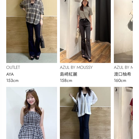
OUTLET
AZUL BY MOUSSY
AZUL BY MO
AYA
島崎紅麗
渡口柚希
153cm
158cm
160cm