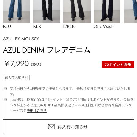
BLU
BLK
L/BLK
One Wash
AZUL BY MOUSSY
AZUL DENIM フレアデニム
￥7,990
（税込）
72
ポイント還元
再入荷お知らせ
 ※ 
受注当日から4日後までに発送となります。 最短注文日の翌日にお届けいたしま
す。
 ※ 
会員様は、税抜¥100毎に1ポイント＝¥1でご利用頂けるポイントが貯まり、会員ラ
ンクが上がると還元率もUP！会員様限定セールや送料無料などお得な会員ランク
サービスの
詳細はこちら
。