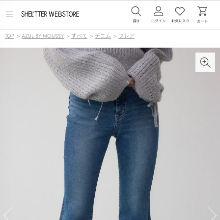
メ
ニ
ュ
TOP
>
AZUL BY MOUSSY
>
すべて
>
デニム
>
フレア
ー
を
開
く