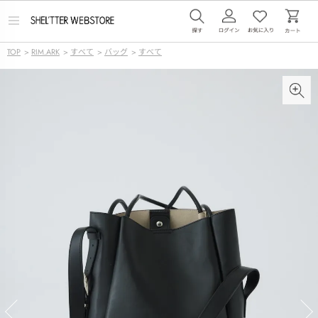
メ
ニ
ュ
TOP
>
RIM.ARK
>
すべて
>
バッグ
>
すべて
ー
を
開
く