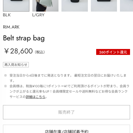
BLK
L/GRY
RIM.ARK
Belt strap bag
￥28,600
（税込）
260
ポイント還元
再入荷お知らせ
 ※ 
受注当日から4日後までに発送となります。 最短注文日の翌日にお届けいたしま
す。
 ※ 
会員様は、税抜¥100毎に1ポイント＝¥1でご利用頂けるポイントが貯まり、会員ラ
ンクが上がると還元率もUP！会員様限定セールや送料無料などお得な会員ランク
サービスの
詳細はこちら
。
販売終了