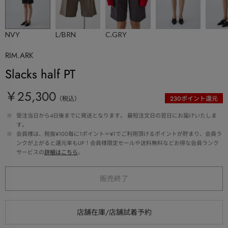
NVY
L/BRN
C.GRY
RIM.ARK
Slacks half PT
￥25,300
（税込）
230
ポイント還元
 ※ 
受注当日から4日後までに発送となります。 最短注文日の翌日にお届けいたしま
す。
 ※ 
会員様は、税抜¥100毎に1ポイント＝¥1でご利用頂けるポイントが貯まり、会員ラ
ンクが上がると還元率もUP！会員様限定セールや送料無料などお得な会員ランク
サービスの
詳細はこちら
。
販売終了