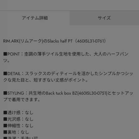
アイテム詳細
サイズ
RIM.ARK(リムアーク)のSlacks half PT（460ISL31-0761）
■POINT：杢調の薄手ツイル生地を使用した、大人のハーフパン
ツ。
■DETAIL：スラックスのディティールを活かしたシンプルかつシッ
クな見た目と、短すぎない丈感がポイント。
■STYLING：共生地のBack tuck box BZ(460ISL30-0751)とセットアッ
プで着用できます。
■透け感：なし
■光沢感：なし
■伸縮性：なし
■裏地：なし
■洗濯：手洗い可