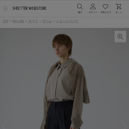
メ
ニ
ュ
TOP
>
RIM.ARK
>
すべて
>
ボトム
>
ショートパンツ
ー
を
開
く