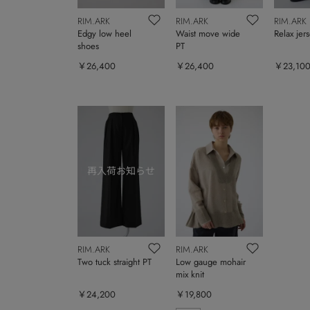
RIM.ARK
RIM.ARK
RIM.ARK
Edgy low heel
Waist move wide
Relax jer
shoes
PT
￥26,400
￥26,400
￥23,10
RIM.ARK
RIM.ARK
Two tuck straight PT
Low gauge mohair
mix knit
￥24,200
￥19,800