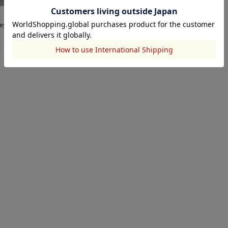
sey tuck PT
0