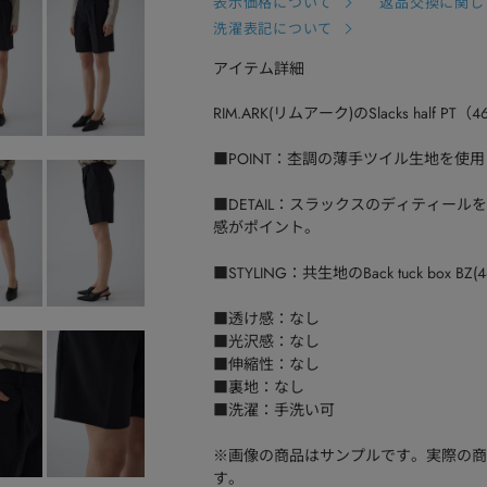
表示価格について
返品交換に関し
洗濯表記について
アイテム詳細
RIM.ARK(リムアーク)のSlacks half PT（46
■POINT：杢調の薄手ツイル生地を使
■DETAIL：スラックスのディティー
感がポイント。
■STYLING：共生地のBack tuck box 
■透け感：なし
■光沢感：なし
■伸縮性：なし
■裏地：なし
■洗濯：手洗い可
※画像の商品はサンプルです。実際の商
す。