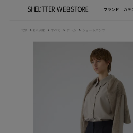
ブランド
カテ
>
>
>
>
TOP
RIM.ARK
すべて
ボトム
ショートパンツ