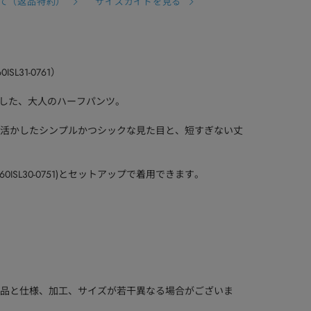
て（返品特約）
サイズガイドを見る
0ISL31-0761）
用した、大人のハーフパンツ。
ルを活かしたシンプルかつシックな見た目と、短すぎない丈
BZ(460ISL30-0751)とセットアップで着用できます。
品と仕様、加工、サイズが若干異なる場合がございま