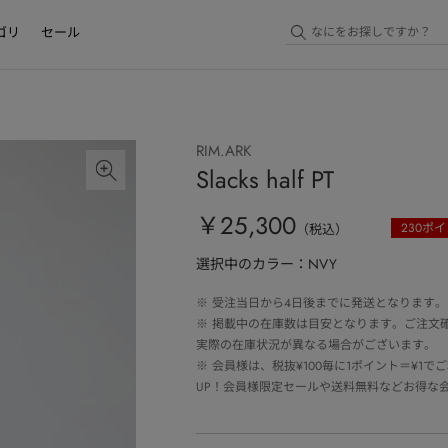
ゴリ
セール
RIM.ARK
Slacks half PT
￥25,300
230
ポイ
（税込）
選択中のカラー：NVY
※
受注当日から4日後までに発送となります。
※
掲載中の在庫数は目安となります。ご注文
実際の在庫状況が異なる場合がございます。
※
会員様は、税抜¥100毎に1ポイント＝¥1
UP！会員様限定セールや送料無料などお得な