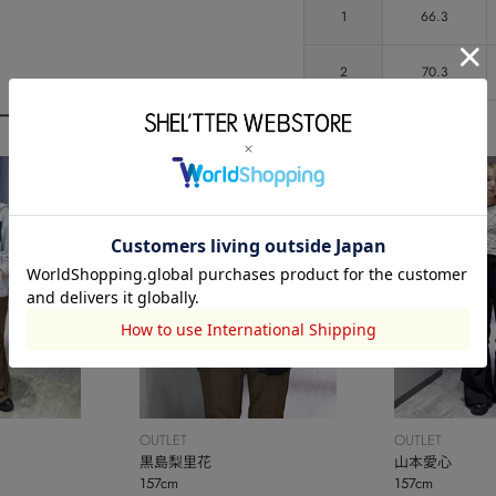
1
66.3
2
70.3
ーディネート
OUTLET
OUTLET
黒島梨里花
山本愛心
157cm
157cm