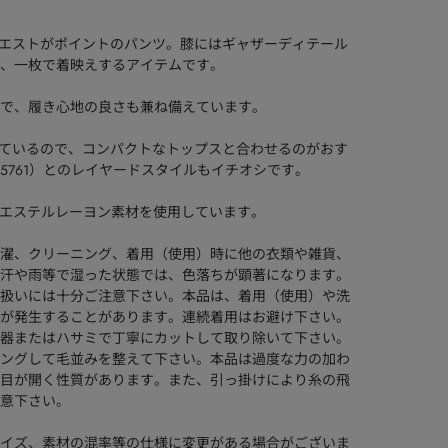
のウエストがポイントのパンツ。膝にはギャザーディテール
、一枚で着映えするアイテムです。
なので、履き心地の良さも兼ね備えています。
入っているので、コンパクトなトップスと合わせるのがおす
3-5761）とのレイヤードスタイルもイチオシです。
良いポリエステルレーヨン素材を使用しています。
濯、クリーニング、着用（使用）時に他の衣類や雑貨、
汗や雨等で湿った状態では、色落ちが顕著になります。
扱いには十分ご注意下さい。本品は、着用（使用）や洗
が発生することがあります。連続着用はお避け下さい。
器またはハサミで丁寧にカットして取り除いて下さい。
ングして毛並みを整えて下さい。本品は過度な力の加わ
目が開く性質があります。また、引っ掛けにより糸の飛
意下さい。
イズ、素材の混率等の仕様に変更がある場合がございま