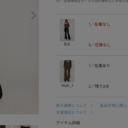
UP！会員様限定セールや送料無料などお得な
1
在庫なし
BLK
2
在庫なし
1
在庫あり
Multi_1
2
残り2点
表示価格について
返品交換に関し
洗濯表記について
アイテム詳細