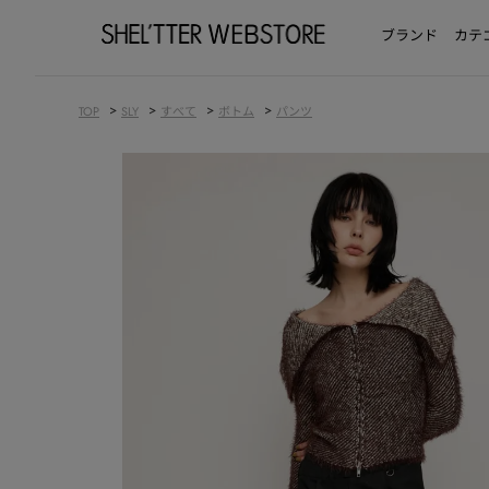
ブランド
カテ
>
>
>
>
TOP
SLY
すべて
ボトム
パンツ