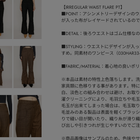
【IRREGULAR WAIST FLARE PT】
■POINT：アシンメトリーデザイン
が入った布がレイヤードされているので
■DETAIL：後ろウエストはゴム仕様
■STYLING：ウエストにデザインが
すめ。同素材のワンピース（030HAR3
■FABRIC/MATERIAL：着心地の
※本品は素材の特性上色落ちします。洗
家具類に色移りする事があります。特に
白、淡色との組み合わせは避け、お取り
濯クリーニングにより、毛羽立ちや毛玉
毛玉が出来てしまった場合は、毛玉取り
毛並みのある製品は表面を軽くブラッシ
りで縫い目が開いたり、織り糸が滑り織
び出しや引きつれが生じやすいのでご注
※商品画像はサンプルのため、色味やサ