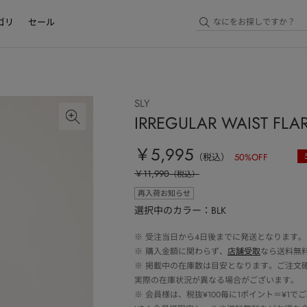
ゴリ
セール
SLY
IRREGULAR WAIST FL
￥5,995
（税込）
50
%OFF
￥11,990
（税込）
再入荷お知らせ
選択中のカラー：BLK
※
受注当日から4日後までに発送となります。
※
購入金額に関わらず、
店舗受取
なら送料無
※
掲載中の在庫数は目安となります。ご注文
実際の在庫状況が異なる場合がございます。
※
会員様は、税抜¥100毎に1ポイント＝¥1