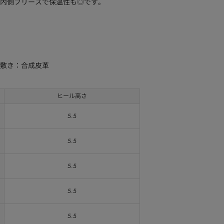
内側フリースで保温性も◎です。
中敷き：合成皮革
ヒール高さ
5.5
5.5
5.5
5.5
5.5