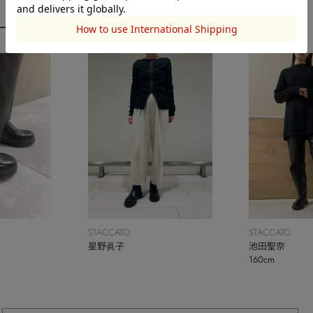
ーディネート
STACCATO
STACCATO
星野眞子
池田聖奈
160cm