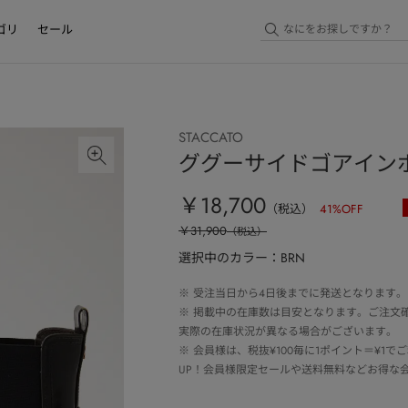
ゴリ
セール
STACCATO
ググーサイドゴアイン
￥18,700
（税込）
41
%OFF
￥31,900
（税込）
選択中のカラー：BRN
※
受注当日から4日後までに発送となります。
※
掲載中の在庫数は目安となります。ご注文
実際の在庫状況が異なる場合がございます。
※
会員様は、税抜¥100毎に1ポイント＝¥1
UP！会員様限定セールや送料無料などお得な