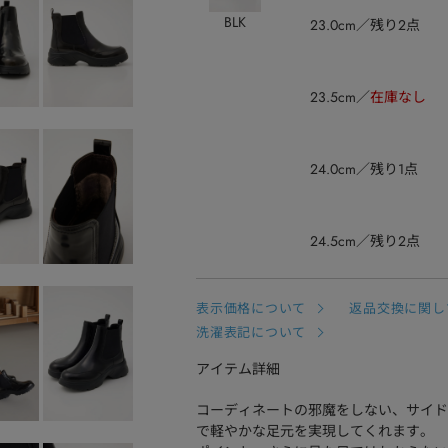
BLK
23.0cm
残り2点
23.5cm
在庫なし
24.0cm
残り1点
24.5cm
残り2点
表示価格について
返品交換に関し
洗濯表記について
アイテム詳細
コーディネートの邪魔をしない、サイド
で軽やかな足元を実現してくれます。 