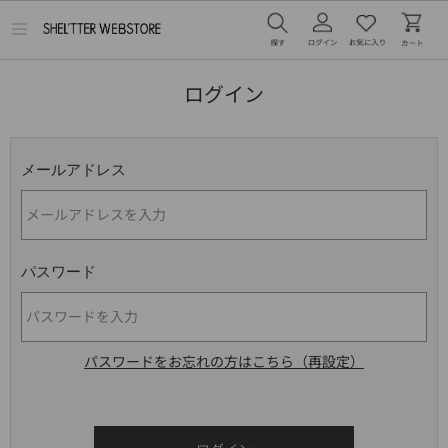
メ
ニ
ュ
ー
ログイン
を
開
く
メールアドレス
パスワード
パスワードをお忘れの方はこちら（再設定）