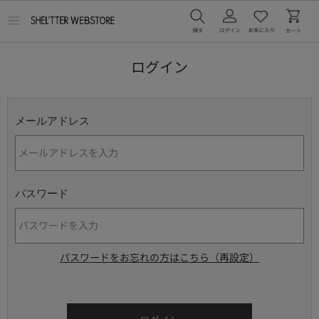
メ
ニ
ュ
ー
ログイン
を
開
く
メールアドレス
パスワード
パスワードをお忘れの方はこちら（再設定）