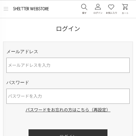
メ
ニ
ュ
ー
ログイン
を
開
く
メールアドレス
パスワード
パスワードをお忘れの方はこちら（再設定）