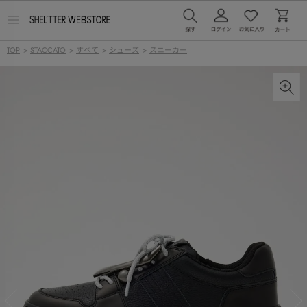
メ
ニ
ュ
TOP
>
STACCATO
>
すべて
>
シューズ
>
スニーカー
ー
を
開
く