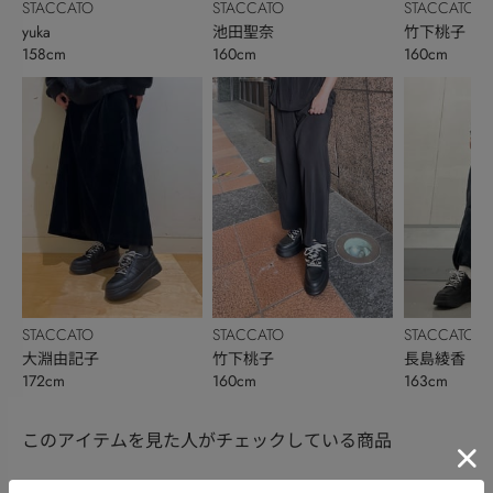
STACCATO
STACCATO
STACCATO
yuka
池田聖奈
竹下桃子
158cm
160cm
160cm
STACCATO
STACCATO
STACCATO
大淵由記子
竹下桃子
長島綾香
172cm
160cm
163cm
このアイテムを見た人がチェックしている商品