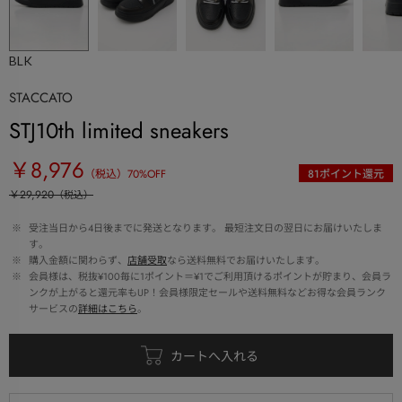
BLK
STACCATO
STJ10th limited sneakers
￥8,976
（税込）
70
%OFF
81
ポイント還元
￥29,920
（税込）
 ※ 
受注当日から4日後までに発送となります。 最短注文日の翌日にお届けいたしま
す。
 ※ 
購入金額に関わらず、
店舗受取
なら送料無料でお届けいたします。
 ※ 
会員様は、税抜¥100毎に1ポイント＝¥1でご利用頂けるポイントが貯まり、会員ラ
ンクが上がると還元率もUP！会員様限定セールや送料無料などお得な会員ランク
サービスの
詳細はこちら
。