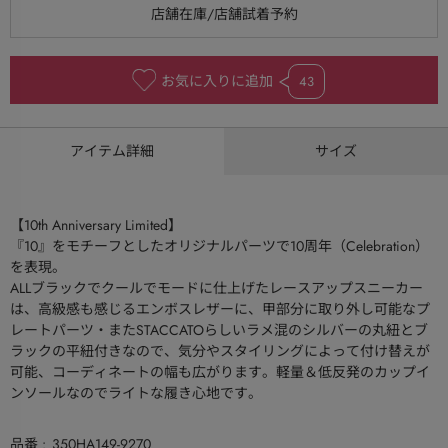
お気に入りに追加
43
アイテム詳細
サイズ
【10th Anniversary Limited】
『10』をモチーフとしたオリジナルパーツで10周年（Celebration）
を表現。
ALLブラックでクールでモードに仕上げたレースアップスニーカー
は、高級感も感じるエンボスレザーに、甲部分に取り外し可能なプ
レートパーツ・またSTACCATOらしいラメ混のシルバーの丸紐とブ
ラックの平紐付きなので、気分やスタイリングによって付け替えが
可能、コーディネートの幅も広がります。軽量＆低反発のカップイ
ンソールなのでライトな履き心地です。
品番
350HA149-9270