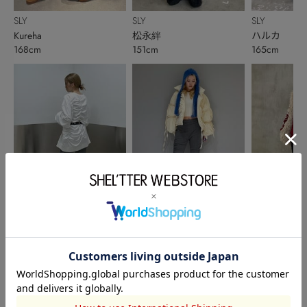
SLY
SLY
SLY
Kureha
松永絆
ハルカ
168cm
151cm
165cm
SLY
SLY
SLY
田村穂香
波多野 花音
大津瑠菜
166cm
155cm
162cm
このアイテムを見た人がチェックしている商品