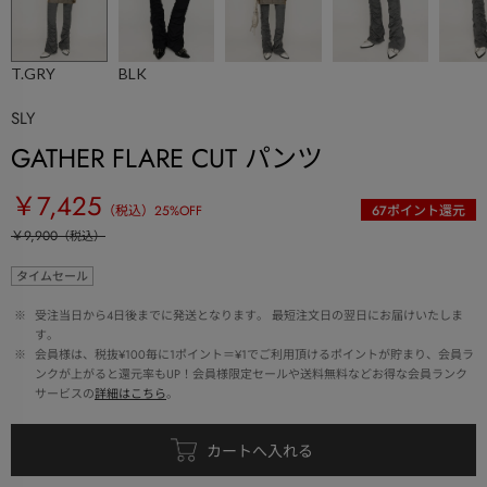
T.GRY
BLK
SLY
GATHER FLARE CUT パンツ
￥7,425
（税込）
25
%OFF
67
ポイント還元
￥9,900
（税込）
タイムセール
 ※ 
受注当日から4日後までに発送となります。 最短注文日の翌日にお届けいたしま
す。
 ※ 
会員様は、税抜¥100毎に1ポイント＝¥1でご利用頂けるポイントが貯まり、会員ラ
ンクが上がると還元率もUP！会員様限定セールや送料無料などお得な会員ランク
サービスの
詳細はこちら
。