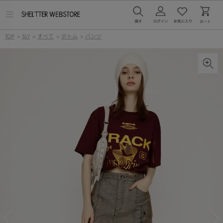
メ
ニ
ュ
TOP
>
SLY
>
すべて
>
ボトム
>
パンツ
ー
を
開
く