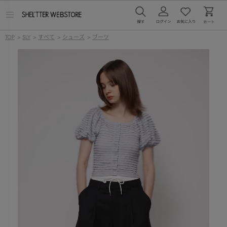
メ
ニ
ュ
TOP
>
SLY
>
すべて
>
シューズ
>
ブーツ
ー
を
開
く