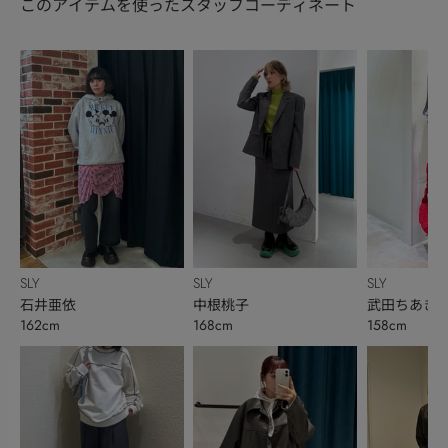
このアイテムを使ったスタッフコーディネート
SLY
SLY
SLY
石井亜依
中根桃子
武田ちあき
162cm
168cm
158cm