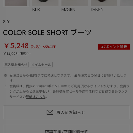
BLK
M/GRN
D/BRN
SLY
COLOR SOLE SHORT ブーツ
￥5,248
（税込）
65
%OFF
47
ポイント還元
￥14,993
（税込）
再入荷お知らせ
タイムセール
 ※ 
受注当日から4日後までに発送となります。 最短注文日の翌日にお届けいたしま
す。
 ※ 
会員様は、税抜¥100毎に1ポイント＝¥1でご利用頂けるポイントが貯まり、会員ラ
ンクが上がると還元率もUP！会員様限定セールや送料無料などお得な会員ランク
サービスの
詳細はこちら
。