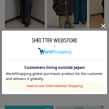
SLY
SLY
SLY
岩﨑瑠果
石井亜依
佐々木萌
154cm
162cm
153cm
このアイテムを見た人がチェックしている商品
閲覧中カテゴリーのランキング
TOPICS