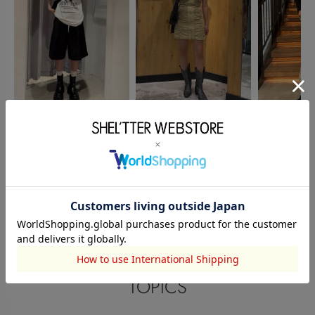
SLY
SLY
SHEL’TTER
山村楓
ハルカ
タン ハル
160cm
165cm
163cm
このアイテムを見た人がチェックしている商品
閲覧中カテゴリーのランキング
TOPICS