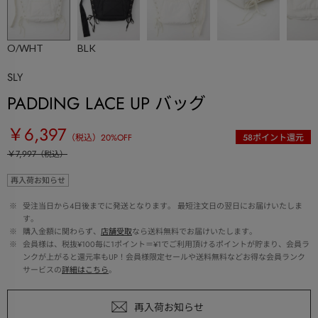
O/WHT
BLK
SLY
PADDING LACE UP バッグ
￥6,397
（税込）
20
%OFF
58
ポイント還元
￥7,997
（税込）
再入荷お知らせ
 ※ 
受注当日から4日後までに発送となります。 最短注文日の翌日にお届けいたしま
す。
 ※ 
購入金額に関わらず、
店舗受取
なら送料無料でお届けいたします。
 ※ 
会員様は、税抜¥100毎に1ポイント＝¥1でご利用頂けるポイントが貯まり、会員ラ
ンクが上がると還元率もUP！会員様限定セールや送料無料などお得な会員ランク
サービスの
詳細はこちら
。