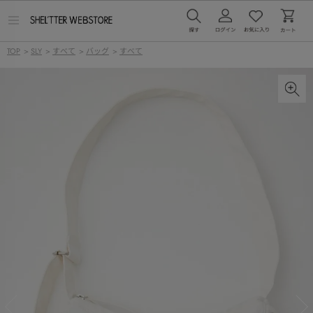
メ
ニ
ュ
TOP
>
SLY
>
すべて
>
バッグ
>
すべて
ー
を
開
く