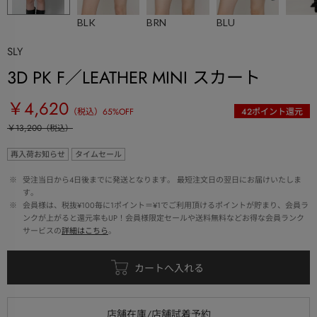
BLK
BRN
BLU
SLY
3D PK F／LEATHER MINI スカート
￥4,620
（税込）
65
%OFF
42
ポイント還元
￥13,200
（税込）
再入荷お知らせ
タイムセール
 ※ 
受注当日から4日後までに発送となります。 最短注文日の翌日にお届けいたしま
す。
 ※ 
会員様は、税抜¥100毎に1ポイント＝¥1でご利用頂けるポイントが貯まり、会員ラ
ンクが上がると還元率もUP！会員様限定セールや送料無料などお得な会員ランク
サービスの
詳細はこちら
。