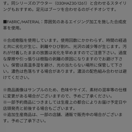
す。同シリーズのアウター（030HAZ30-1261）と合わせるスタイリ
ングもおすすめ。足元はブーツを合わせるのがイチオシです。
■FABRIC/MATERIAL：雰囲気のあるエイジング加工を施した合成皮
革を使用。
※合成樹脂を使用しています。使用回数にかかわらず、時間の経過
と共に劣化が生じ、剥離やひび割れ、光沢の減少等が生じます。汚
れが付着したままの放置は劣化を早めますのでご注意下さい。過度
な摩擦や引っ張りは樹脂の剥離の原因になりますのでお避け下さ
い。保管は高温多湿を避け、光の当たらない場所に保管して下さ
い。濃色は色落ちする場合があります。濃淡の配色組み合わせは避
けてください。
※商品画像はサンプルのため、色味やサイズ、素材の混率等の仕様
に変更がある場合がございますので、予めご了承ください。
※一部予約商品につきましては生産上の都合によりお届け予定日や
店頭発売と前後する場合もございます。
※追加生産商品は、一部の店舗、通販で販売中の場合がございま
す。予めご了承下さい。