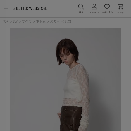
メ
ニ
ュ
TOP
>
SLY
>
すべて
>
ボトム
>
スカート(ミニ)
ー
を
開
く