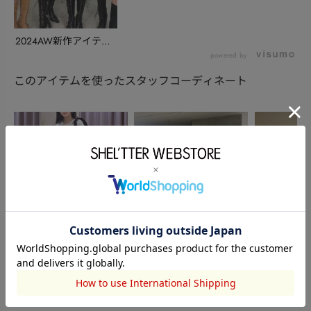
2024AW新作アイテム
紹介 THE S...
powered by
このアイテムを使ったスタッフコーディネート
SLY
SLY
SLY
一央璃 | Iori
中島日和
岩木妃花
160cm
160cm
157cm