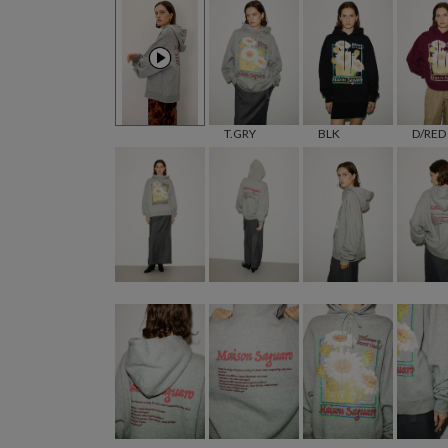
T.GRY
BLK
D/RED