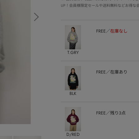
UP！会員様限定セールや送料無料などお得な
FREE
在庫なし
T.GRY
FREE
在庫あり
BLK
FREE
残り3点
D/RED