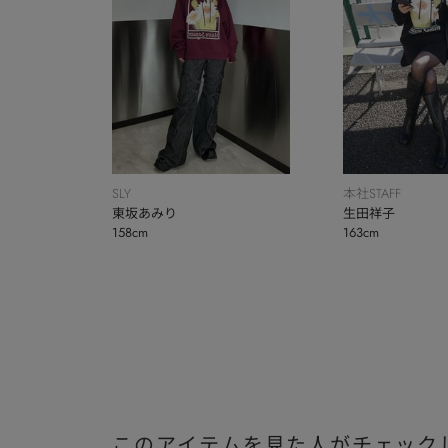
SLY
本社STAFF
東坂あみり
生田祥子
158cm
163cm
このアイテムを見た人がチェック