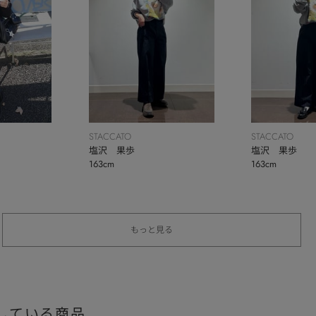
STACCATO
STACCATO
塩沢 果歩
塩沢 果歩
163cm
163cm
もっと見る
している商品