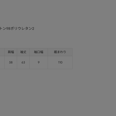
ットン98ポリウレタン2
肩幅
袖丈
袖口幅
裾まわり
58
63
9
110