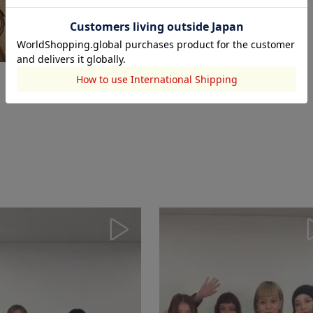
THROW by SLY
2024.08.02