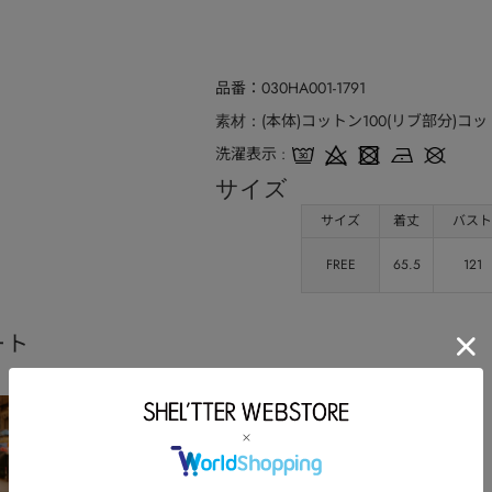
品番
030HA001-1791
(本体)コットン100(リブ部分)コ
素材
洗濯表示
サイズ
サイズ
着丈
バスト
FREE
65.5
121
ート