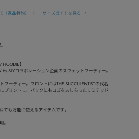
て（返品特約）
サイズガイドを見る
！
SW HOODIE】
x THROW by SLYコラボレーション企画のスウェットフーディー。
フーディー。フロントにはTHE SUCCULENTISTの代名
にプリントし、バックにもロゴをあしらったリミテッド
に重ねても万能に使えるアイテムです。
使用。