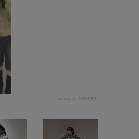
powered by
..