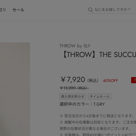
ゴリ
セール
THROW by SLY
【THROW】THE SUCCUL
￥7,920
（税込）
40
%OFF
￥13,200
（税込）
再入荷お知らせ
タイムセール
選択中のカラー：T.GRY
※
受注当日から4日後までに発送となります。
※
掲載中の在庫数は目安となります。ご注文
実際の在庫状況が異なる場合がございます。
※
会員様は、税抜¥100毎に1ポイント＝¥1