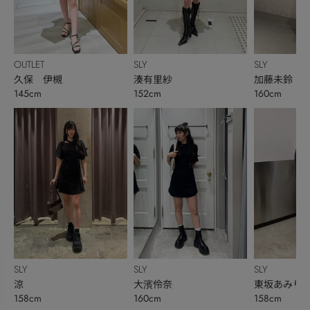
OUTLET
SLY
SLY
久保 伊槻
湊有里紗
加藤未鈴
145cm
152cm
160cm
SLY
SLY
SLY
涼
大濱伶奈
東坂あみり
158cm
160cm
158cm