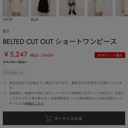
IVOY
BLK
SLY
BELTED CUT OUT ショートワンピース
￥5,247
（税込）
25
%OFF
47
ポイント還元
￥6,996
（税込）
タイムセール
 ※ 
受注当日から4日後までに発送となります。 最短注文日の翌日にお届けいたしま
す。
 ※ 
会員様は、税抜¥100毎に1ポイント＝¥1でご利用頂けるポイントが貯まり、会員ラ
ンクが上がると還元率もUP！会員様限定セールや送料無料などお得な会員ランク
サービスの
詳細はこちら
。