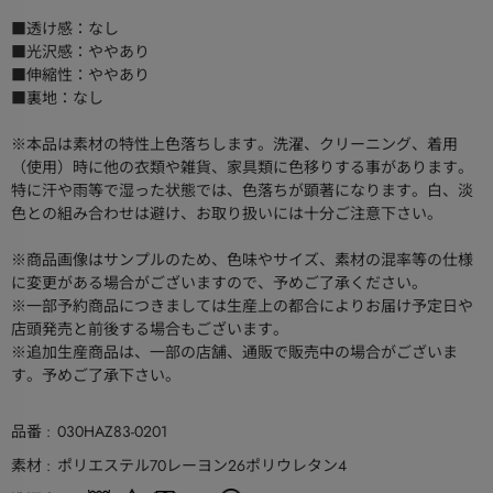
■透け感：なし
■光沢感：ややあり
■伸縮性：ややあり
■裏地：なし
※本品は素材の特性上色落ちします。洗濯、クリーニング、着用
（使用）時に他の衣類や雑貨、家具類に色移りする事があります。
特に汗や雨等で湿った状態では、色落ちが顕著になります。白、淡
色との組み合わせは避け、お取り扱いには十分ご注意下さい。
※商品画像はサンプルのため、色味やサイズ、素材の混率等の仕様
に変更がある場合がございますので、予めご了承ください。
※一部予約商品につきましては生産上の都合によりお届け予定日や
店頭発売と前後する場合もございます。
※追加生産商品は、一部の店舗、通販で販売中の場合がございま
す。予めご了承下さい。
品番
030HAZ83-0201
素材
ポリエステル70レーヨン26ポリウレタン4