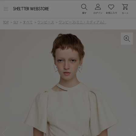
メ
ニ
ュ
TOP
>
SLY
>
すべて
>
ワンピース
>
ワンピース(ミニ・ミディアム）
ー
を
開
く