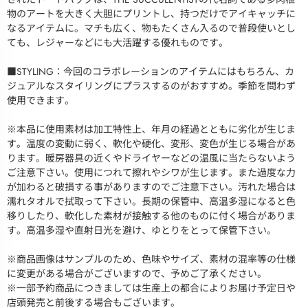
物のアートを大きく大胆にプリントし、持つだけでアイキャッチに
なるアイテムに。マチも広く、物もたくさん入るので普段使いとし
ても、レジャーなどにも大活躍する優れものです。
■STYLING：今回のコラボレーションのアイテムにはもちろん、カ
ジュアルなスタイリングにプラスするのがおすすめ。季節を問わず
使用できます。
※本品に使用素材は加工特性上、年月の経過とともに劣化が生じま
す。温度の変動に弱く、軟化や硬化、変形、変色が生じる場合があ
ります。暖房器具の近くやドライヤーなどの温風に当たらないよう
ご注意下さい。使用につれて擦れやシワが生じます。また過度な力
が加わると破損する事がありますのでご注意下さい。汚れた場合は
濡れタオルで拭取って下さい。長期の保管中、高温多湿になると色
移りしたり、軟化した素材が接触する他のものに付く場合がありま
す。高温多湿や直射日光を避け、ゆとりをとって保管下さい。
※商品画像はサンプルのため、色味やサイズ、素材の混率等の仕様
に変更がある場合がございますので、予めご了承ください。
※一部予約商品につきましては生産上の都合によりお届け予定日や
店頭発売と前後する場合もございます。