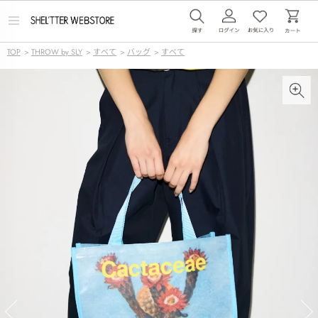
メ
ニ
ュ
TOP
>
THROW by SLY
>
すべて
>
バッグ
>
すべて
ー
を
開
く