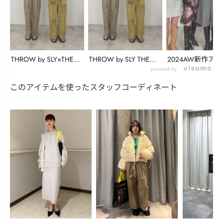
THROW by SLY×THE
THROW by SLY THE
2024AW新作ア
SUC...
SU...
紹介 THE S...
powered by
このアイテムを使ったスタッフコーディネート