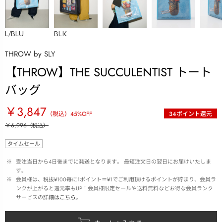
L/BLU
BLK
THROW by SLY
【THROW】THE SUCCULENTIST トート
バッグ
￥3,847
（税込）
45
%OFF
34
ポイント還元
￥6,996
（税込）
タイムセール
 ※ 
受注当日から4日後までに発送となります。 最短注文日の翌日にお届けいたしま
す。
 ※ 
会員様は、税抜¥100毎に1ポイント＝¥1でご利用頂けるポイントが貯まり、会員ラ
ンクが上がると還元率もUP！会員様限定セールや送料無料などお得な会員ランク
サービスの
詳細はこちら
。