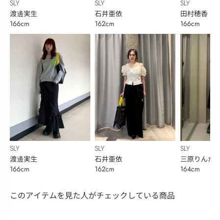
SLY
SLY
SLY
渡邊実生
石井亜依
田村穂香
166cm
162cm
166cm
SLY
SLY
SLY
渡邊実生
石井亜依
三原りんか
166cm
162cm
164cm
このアイテムを見た人がチェックしている商品