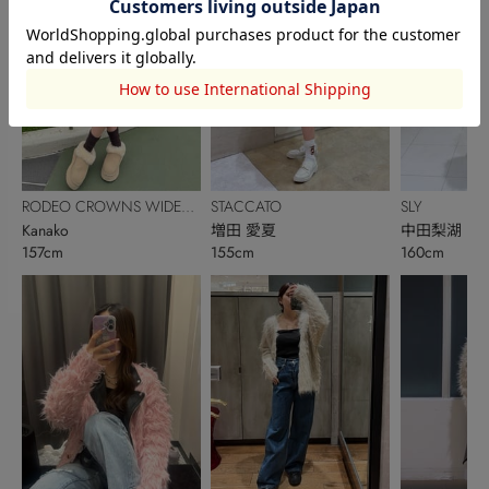
RODEO CROWNS WIDE
STACCATO
SLY
BOWL
Kanako
増田 愛夏
中田梨湖
157cm
155cm
160cm