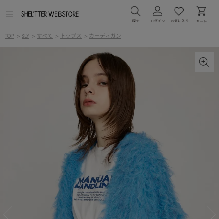
メ
ニ
ュ
TOP
>
SLY
>
すべて
>
トップス
>
カーディガン
ー
を
開
く