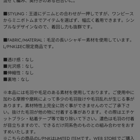
混ぜて編み、奥行きのある色合いに。
■STYLING：王道にデニムとの合わせが一押しですが、ワンピース
からミニボトムまでアイテムを選ばず、幅広く着用できます。シン
プルなデザインなので、着回し力も抜群です。
■FABRIC/MATERIAL：毛足の長いシャギー素材を使用しています。
L/PNKはEC限定商品です。
■透け感：なし
■光沢感：なし
■伸縮性：なし
■裏地：なし
※本品には毛羽や毛足のある素材を使用しております。ご使用中に
加わる摩擦や磨耗によって多少の毛羽抜けや毛羽乱れが生じる事が
あります。素材特性上完全に防ぐ事ができませんのでご了承下さ
い。抜けた毛羽が他の物に付着する事があります。その際はエチケ
ットブラシ・粘着テープ等で取り除いて下さい。濃色は毛羽の付着
が目立ちますので、できるだけ同系色のものとの組み合わせをおす
すめいたします。
※こちらの商品のL/PNKはLIMITED ITEMです。WEB STOREでご購入