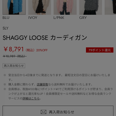
BLU
IVOY
L/PNK
GRY
SLY
SHAGGY LOOSE カーディガン
￥8,791
（税込）
20
%OFF
79
ポイント還元
￥10,989
（税込）
再入荷お知らせ
 ※ 
受注当日から4日後までに発送となります。 最短注文日の翌日にお届けいたしま
す。
 ※ 
購入金額に関わらず、
店舗受取
なら送料無料でお届けいたします。
 ※ 
会員様は、税抜¥100毎に1ポイント＝¥1でご利用頂けるポイントが貯まり、会員ラ
ンクが上がると還元率もUP！会員様限定セールや送料無料などお得な会員ランク
サービスの
詳細はこちら
。