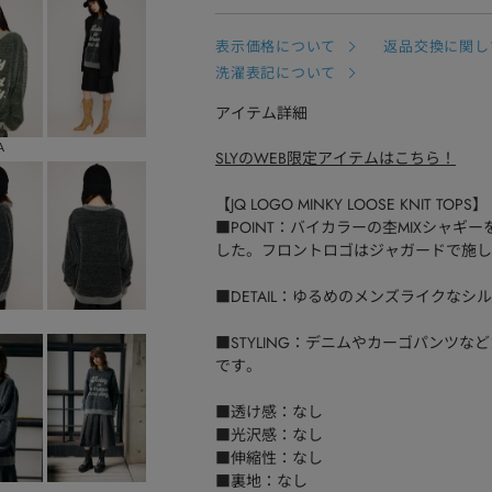
表示価格について
返品交換に関し
洗濯表記について
アイテム詳細
A
SLYのWEB限定アイテムはこちら！
【JQ LOGO MINKY LOOSE KNIT TOPS】
■POINT：バイカラーの杢MIXシャ
した。フロントロゴはジャガードで施し
■DETAIL：ゆるめのメンズライクな
■STYLING：デニムやカーゴパンツ
です。
■透け感：なし
■光沢感：なし
■伸縮性：なし
■裏地：なし