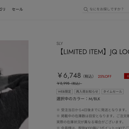
ゴリ
セール
SLY
【LIMITED ITEM】JQ 
￥6,748
6
（税込）
25
%OFF
￥8,998
（税込）
WEB限定
再入荷お知らせ
タイムセール
選択中のカラー：M/BLK
※
受注当日から4日後までに発送となります。
※
掲載中の在庫数は目安となります。ご注文
実際の在庫状況が異なる場合がございます。
※
会員様は、税抜¥100毎に1ポイント＝¥1