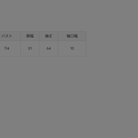
バスト
肩幅
袖丈
袖口幅
114
51
64
10