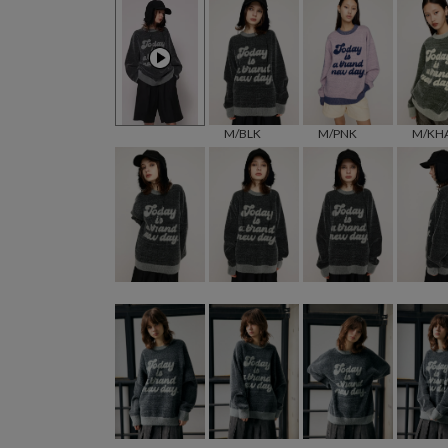
M/BLK
M/PNK
M/KH