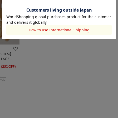
D ITEM】
 LACE UP
RN ブーツ
0
(25%OFF)
ール