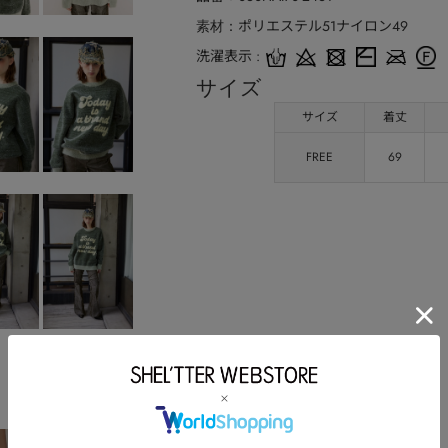
ポリエステル51ナイロン49
素材
洗濯表示
サイズ
サイズ
着丈
FREE
69