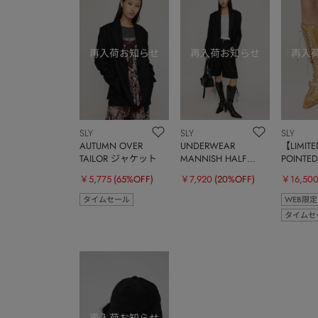
SLY
SLY
SLY
AUTUMN OVER
UNDERWEAR
【LIMITE
TAILOR ジャケット
MANNISH HALF
POINTED
パンツ
WESTE
￥5,775
(65%OFF)
￥7,920
(20%OFF)
￥16,50
タイムセール
WEB限定
タイムセ