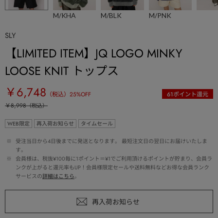
M/KHA
M/BLK
M/PNK
SLY
【LIMITED ITEM】JQ LOGO MINKY
LOOSE KNIT トップス
￥6,748
（税込）
25
%OFF
61
ポイント還元
￥8,998
（税込）
WEB限定
再入荷お知らせ
タイムセール
 ※ 
受注当日から4日後までに発送となります。 最短注文日の翌日にお届けいたしま
す。
 ※ 
会員様は、税抜¥100毎に1ポイント＝¥1でご利用頂けるポイントが貯まり、会員ラ
ンクが上がると還元率もUP！会員様限定セールや送料無料などお得な会員ランク
サービスの
詳細はこちら
。