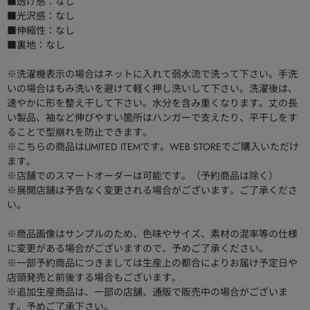
■透け感：なし
■光沢感：なし
■伸縮性：なし
■裏地：なし
※洗濯機表示の場合はネットに入れて弱水流で洗って下さい。手洗
いの場合はもみ洗いを避けて軽く押し洗いして下さい。洗濯後は、
速やかに形を整え干して下さい。水分を含み重くなります。丈の長
い製品、袖など伸びやすい箇所はハンガーで支えたり、平干しをす
ることで型崩れを防止できます。
※こちらの商品はLIMITED ITEMです。WEB STOREでご購入いただけ
ます。
※店舗でのスマートオーダーは可能です。（予約商品は除く）
※展開店舗は予告なく変更される場合がございます。ご了承くださ
い。
※商品画像はサンプルのため、色味やサイズ、素材の混率等の仕様
に変更がある場合がございますので、予めご了承ください。
※一部予約商品につきましては生産上の都合によりお届け予定日や
店頭発売と前後する場合もございます。
※追加生産商品は、一部の店舗、通販で販売中の場合がございま
す。予めご了承下さい。