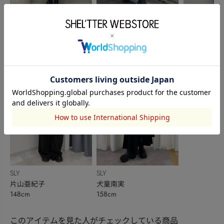
SLY
本社STAFF
本社STAFF
松下晏慈
須田 ももか
城野香遥
163cm
158cm
172cm
SLY
SLY
片山亜紀子
犬童南実
148cm
158cm
このアイテムを見た人がチェックしている商品