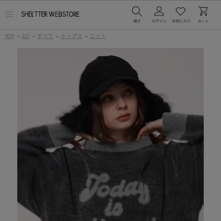
メ
ニ
ュ
TOP
>
SLY
>
すべて
>
トップス
>
ニット
ー
を
開
く