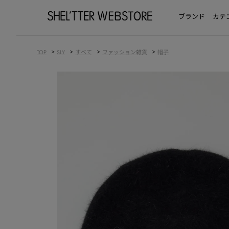
ブランド
カテ
>
>
>
>
TOP
SLY
すべて
ファッション雑貨
帽子