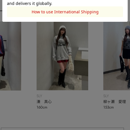
ーディネート
SLY
SLY
湊 真心
柳ヶ瀬 愛理
160cm
153cm