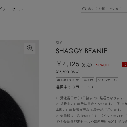
ゴリ
セール
SLY
SHAGGY BEANIE
￥4,125
3
（税込）
25
%OFF
￥5,500
（税込）
再入荷お知らせ
再入荷
タイムセール
選択中のカラー：BLK
※
受注当日から4日後までに発送となります。
※
掲載中の在庫数は目安となります。ご注文
実際の在庫状況が異なる場合がございます。
※
会員様は、税抜¥100毎に1ポイント＝¥1
UP！会員様限定セールや送料無料などお得な