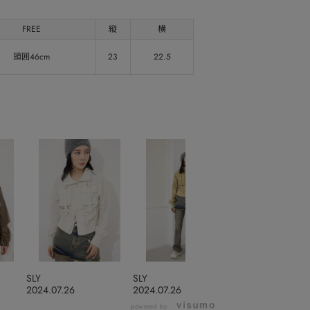
FREE
縦
横
頭囲46cm
23
22.5
SLY
SLY
SLY
2024.07.26
2024.07.26
2024.07.26
powered by