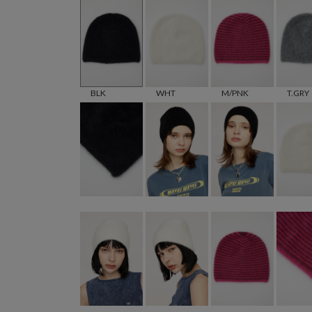
BLK
WHT
M/PNK
T.GRY