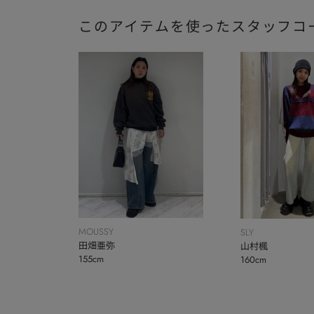
このアイテムを使ったスタッフコ
MOUSSY
SLY
田畑亜弥
山村楓
155cm
160cm