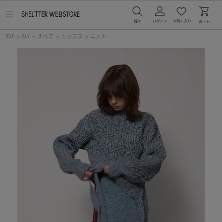
メ
ニ
ュ
TOP
>
SLY
>
すべて
>
トップス
>
ニット
ー
を
開
く