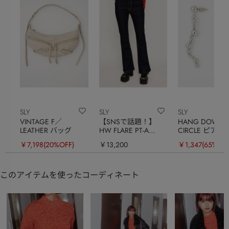
SLY
SLY
SLY
VINTAGE F／
【SNSで話題！】
HANG DOWN
LEATHER バッグ
HW FLARE PT-A
CIRCLE ピアス
WITH ROICA（R）EF
￥7,198
(20%OFF)
￥13,200
￥1,347
(65%OFF
このアイテムを使ったコーディネート