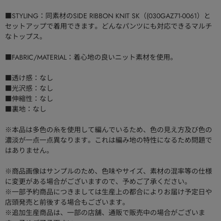
■STYLING：同素材のSIDE RIBBON KNIT SK（(030GAZ71-0061）と
セットアップで着用できます。どんなパンツにも対応できるマルチ
なトップス。
■FABRIC/MATERIAL：着心地の良いニット素材を使用。
■透け感：なし
■光沢感：なし
■伸縮性：なし
■裏地：なし
※本品は多色の糸を使用して編んでいるため、色の見え方及び色の
濃淡が一点一点異なります。これは編み地の特性になるため問題で
はありません。
※商品画像はサンプルのため、色味やサイズ、素材の混率等の仕様
に変更がある場合がございますので、予めご了承ください。
※一部予約商品につきましては生産上の都合によりお届け予定日や
店頭発売と前後する場合もございます。
※追加生産商品は、一部の店舗、通販で販売中の場合がございま