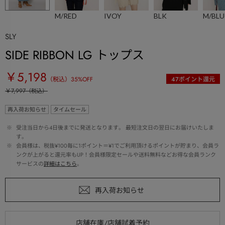
M/RED
IVOY
BLK
M/BLU
SLY
SIDE RIBBON LG トップス
￥5,198
（税込）
35
%OFF
47
ポイント還元
￥7,997
（税込）
再入荷お知らせ
タイムセール
 ※ 
受注当日から4日後までに発送となります。 最短注文日の翌日にお届けいたしま
す。
 ※ 
会員様は、税抜¥100毎に1ポイント＝¥1でご利用頂けるポイントが貯まり、会員ラ
ンクが上がると還元率もUP！会員様限定セールや送料無料などお得な会員ランク
サービスの
詳細はこちら
。