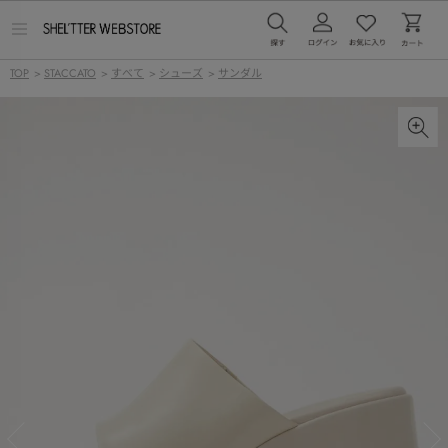
メ
ニ
ュ
TOP
>
STACCATO
>
すべて
>
シューズ
>
サンダル
ー
を
開
く