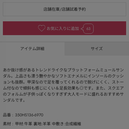
お気に入りに追加
63
アイテム詳細
サイズ
あか抜け感があるトレンドライクなプラットフォームミュールサン
ダル。上品さも漂う艶やかなソフトエナメルにインソールのクッシ
ョンも抜群。甲深なので足を覆ってくれるので脱げにくく、ストー
ム付なので傾斜も感じにくい＆足長効果も◎です。また、スクエア
のフォルムが子供っぽくなりすぎず大人モードに盛れるおすすめサ
ンダルです。
品番
350HS136-6970
素材
甲材:牛革 裏地:羊革 中敷き:合成繊維