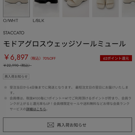
O/WHT
L/BLK
STACCATO
モドアグロスウェッジソールミュール
￥6,897
（税込）
70
%OFF
62
ポイント還元
￥22,990
（税込）
再入荷お知らせ
 ※ 
受注当日から4日後までに発送となります。 最短注文日の翌日にお届けいたしま
す。
 ※ 
会員様は、税抜¥100毎に1ポイント＝¥1でご利用頂けるポイントが貯まり、会員ラ
ンクが上がると還元率もUP！会員様限定セールや送料無料などお得な会員ランク
サービスの
詳細はこちら
。