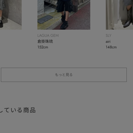
LAGUA GEM
SLY
倉掛珠琉
airi
152cm
148cm
もっと見る
している商品