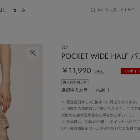
ゴリ
セール
SLY
POCKET WIDE HALF 
￥11,990
109
ポイ
（税込）
再入荷お知らせ
選択中のカラー：Multi_1
※
受注当日から4日後までに発送となります。
※
掲載中の在庫数は目安となります。ご注文
実際の在庫状況が異なる場合がございます。
※
会員様は、税抜¥100毎に1ポイント＝¥1
UP！会員様限定セールや送料無料などお得な