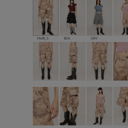
Multi_1
BLK
GRY