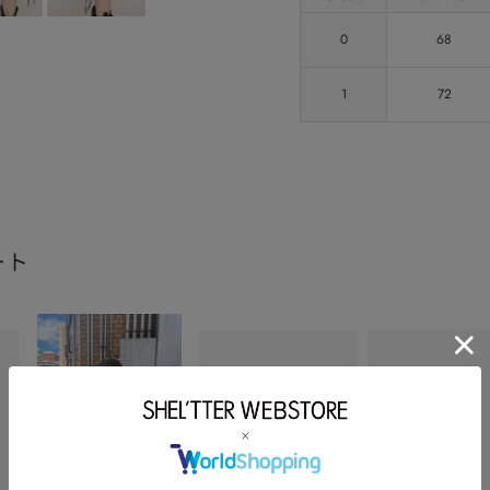
0
68
1
72
ート