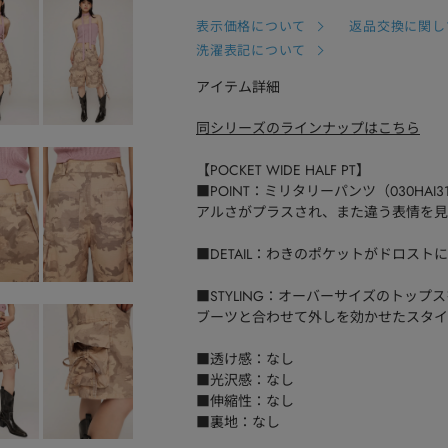
表示価格について
返品交換に関し
洗濯表記について
アイテム詳細
同シリーズのラインナップはこちら
【POCKET WIDE HALF PT】
■POINT：ミリタリーパンツ（030HA
アルさがプラスされ、また違う表情を見
■DETAIL：わきのポケットがドロス
■STYLING：オーバーサイズのトッ
ブーツと合わせて外しを効かせたスタイ
■透け感：なし
■光沢感：なし
■伸縮性：なし
■裏地：なし