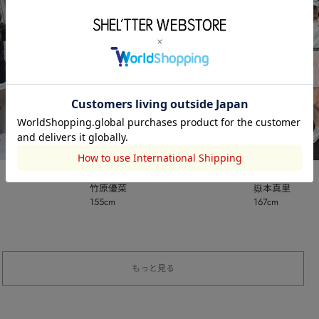
rienda
本社STAFF
竹原優菜
嶽本真里
155cm
167cm
もっと見る