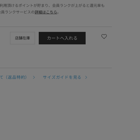
でご利用頂けるポイントが貯まり、会員ランクが上がると還元率も
会員ランクサービスの
詳細はこちら
。
カートへ入れる
店舗在庫
て（返品特約）
サイズガイドを見る