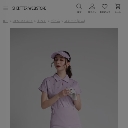
メ
ニ
ュ
TOP
>
RIENDA GOLF
>
すべて
>
ボトム
>
スカート(ミニ)
ー
を
開
く