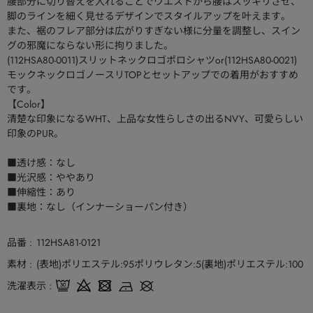
腰部分に切り替えを入れることでウエストから腰はスッキリさせ、
脚のラインを細く見せるデザインでスタイルアップを叶えます。
また、裾のフレア部分は広がりすぎない様に分量を調整し、スイン
グの邪魔にならない形に拘りました。
(112HSA80-0011)スリットネックロゴポロシャツor(112HSA80-0021)
モックネックロゴノースリTOPとセットアップでの着用がおすすめ
です。
【Color】
清楚な印象になるWHT、上品な女性らしさの出るNVY、可愛らしい
印象のPUR。
■透け感：なし
■光沢感：ややあり
■伸縮性：あり
■裏地：なし（インナーショーパン付き）
品番
112HSA81-0121
素材
(表地)ポリエステル:95ポリウレタン:5(裏地)ポリエステル:100
洗濯表示