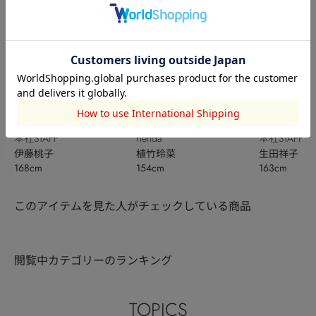
本社STAFF
rienda
本社STAFF
伊藤桃子
植竹玲菜
生田祥子
168cm
154cm
163cm
このアイテムを見た人がチェックしている商品
閲覧中カテゴリーのランキング
TOPICS