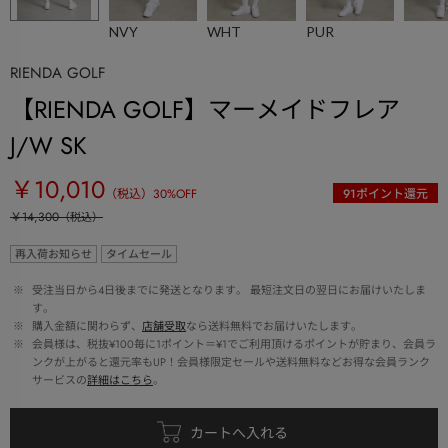
NVY
WHT
PUR
RIENDA GOLF
【RIENDA GOLF】マーメイドフレア
J/W SK
￥10,010
（税込）
30
%OFF
91
ポイント還元
￥14,300
（税込）
再入荷お知らせ
タイムセール
 ※ 
受注当日から4日後までに発送となります。 最短注文日の翌日にお届けいたしま
す。
 ※ 
購入金額に関わらず、
店舗受取
なら送料無料でお届けいたします。
 ※ 
会員様は、税抜¥100毎に1ポイント＝¥1でご利用頂けるポイントが貯まり、会員ラ
ンクが上がると還元率もUP！会員様限定セールや送料無料などお得な会員ランク
サービスの
詳細はこちら
。