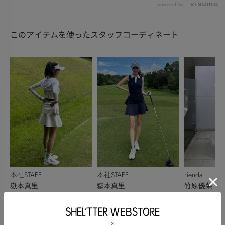
powered by
このアイテムを使ったスタッフコーディネート
本社STAFF
本社STAFF
rienda
嶽本真里
嶽本真里
竹原優菜
167cm
167cm
155cm