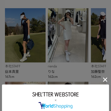
本社STAFF
rienda
本社STAFF
嶽本真里
りな
加藤聖奈
167cm
162cm
162cm