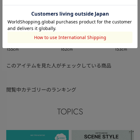
rienda
本社STAFF
rienda
竹原優菜
加藤聖奈
吉浦 明日香
155cm
162cm
153cm
このアイテムを見た人がチェックしている商品
閲覧中カテゴリーのランキング
TOPICS