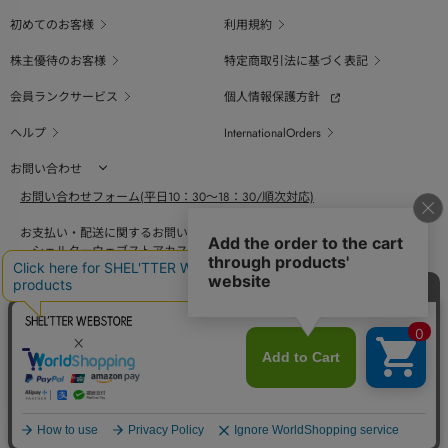
初めてのお客様
利用規約
株主優待のお客様
特定商取引法に基づく表記
会員ランクサービス
個人情報保護方針
ヘルプ
InternationalOrders
お問い合わせ
お問い合わせフォーム(平日10：30～18：30/順次対応)
お支払い・配送に関するお問い合わせ（平日10：30～18：00）
シェルターウェブストアカスタマーセンター
0800-123-6820
商品の素材、サイズ、仕様等に関するお問い合せ（平日10：30～18：00）
バロックジャパンリミテッドコールセンター
03-6730-9191
BAROQUE JAPAN LIMITED
採用情報
SHEL'TTER GREEN
ページ
トップ
COPYRIGHT © BAROQUE JAPAN LIMITED ALL RIGHTS RESERVED.
に戻る