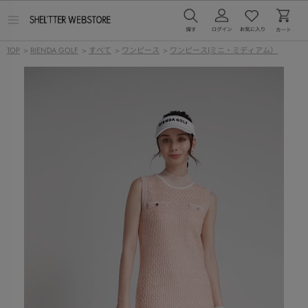
メ
ニ
ュ
TOP
>
RIENDA GOLF
>
すべて
>
ワンピース
>
ワンピース(ミニ・ミディアム）
ー
を
開
く