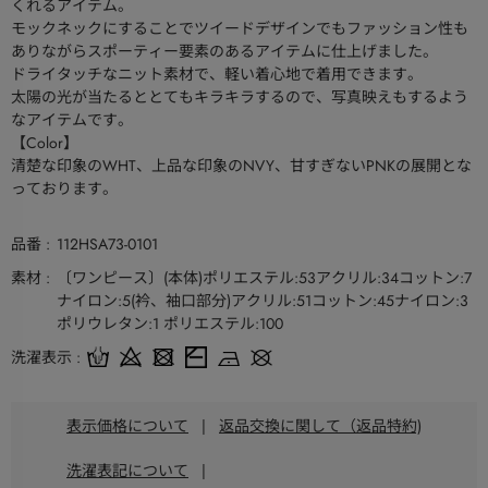
くれるアイテム。
モックネックにすることでツイードデザインでもファッション性も
ありながらスポーティー要素のあるアイテムに仕上げました。
ドライタッチなニット素材で、軽い着心地で着用できます。
太陽の光が当たるととてもキラキラするので、写真映えもするよう
なアイテムです。
【Color】
清楚な印象のWHT、上品な印象のNVY、甘すぎないPNKの展開とな
っております。
品番
112HSA73-0101
素材
〔ワンピース〕(本体)ポリエステル:53アクリル:34コットン:7
ナイロン:5(衿、袖口部分)アクリル:51コットン:45ナイロン:3
ポリウレタン:1 ポリエステル:100
洗濯表示
表示価格について
|
返品交換に関して（返品特約)
洗濯表記について
|