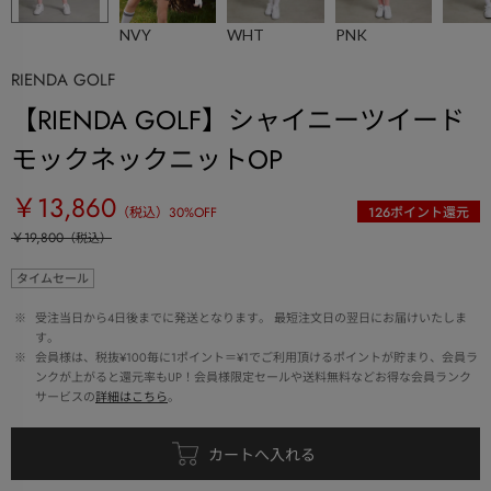
NVY
WHT
PNK
RIENDA GOLF
【RIENDA GOLF】シャイニーツイード
モックネックニットOP
￥13,860
（税込）
30
%OFF
126
ポイント還元
￥19,800
（税込）
タイムセール
 ※ 
受注当日から4日後までに発送となります。 最短注文日の翌日にお届けいたしま
す。
 ※ 
会員様は、税抜¥100毎に1ポイント＝¥1でご利用頂けるポイントが貯まり、会員ラ
ンクが上がると還元率もUP！会員様限定セールや送料無料などお得な会員ランク
サービスの
詳細はこちら
。