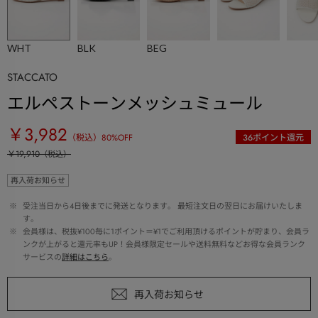
WHT
BLK
BEG
STACCATO
エルペストーンメッシュミュール
￥3,982
（税込）
80
%OFF
36
ポイント還元
￥19,910
（税込）
再入荷お知らせ
 ※ 
受注当日から4日後までに発送となります。 最短注文日の翌日にお届けいたしま
す。
 ※ 
会員様は、税抜¥100毎に1ポイント＝¥1でご利用頂けるポイントが貯まり、会員ラ
ンクが上がると還元率もUP！会員様限定セールや送料無料などお得な会員ランク
サービスの
詳細はこちら
。