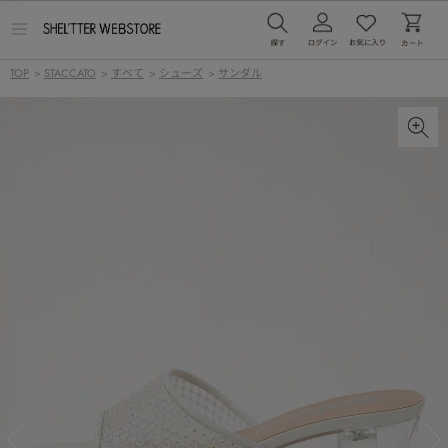
メ
ニ
ュ
TOP
>
STACCATO
>
すべて
>
シューズ
>
サンダル
ー
を
開
く