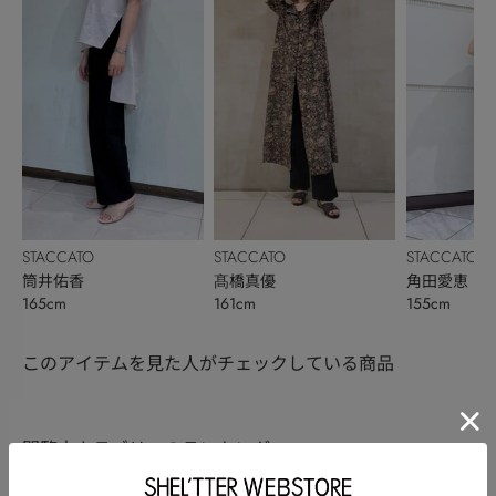
STACCATO
STACCATO
STACCATO
筒井佑香
髙橋真優
角田愛恵
165cm
161cm
155cm
このアイテムを見た人がチェックしている商品
閲覧中カテゴリーのランキング