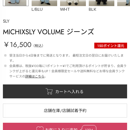
L/BLU
WHT
BLK
SLY
MICHIXSLY VOLUME ジーンズ
￥16,500
（税込）
150
ポイント還元
 ※ 
受注当日から4日後までに発送となります。 最短注文日の翌日にお届けいたしま
す。
 ※ 
会員様は、税抜¥100毎に1ポイント＝¥1でご利用頂けるポイントが貯まり、会員ラ
ンクが上がると還元率もUP！会員様限定セールや送料無料などお得な会員ランク
サービスの
詳細はこちら
。