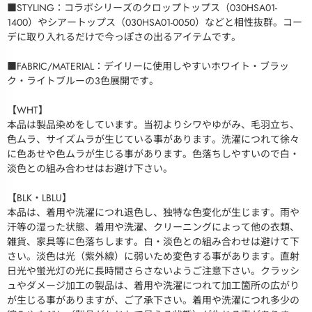
■STYLING：コラボシリーズのクロップトップス（030HSA01-
1400）やシアートップス（030HSA01-0050）などと相性抜群。コー
デに取り入れるだけで今っぽさの出るアイテムです。
■FABRIC/MATERIAL：デイリーに使用しやすいホワイト・ブラッ
ク・ライトブルーの3色展開です。
【WHT】
本品は製品染めをしています。当初よりシワやゆがみ、毛羽立ち、
色ムラ、サイズムラが生じている事があります。洗濯につれて徐々
に色あせや色ムラが生じる事があります。色落ちしやすいので白・
淡色との組み合わせはお避け下さい。
【BLK・LBLU】
本品は、着用や洗濯につれ退色し、独特な色変化が生じます。雨や
汗等の湿った状態、着用や洗濯、クリーニングによって他の衣類、
雑貨、家具等に色落ちします。白・淡色との組み合わせは避けて下
さい。淡色は光（紫外線）に弱いため変色する事があります。直射
日光や蛍光灯の光に長時間さらさないようご注意下さい。クラッシ
ュやダメージ加工の製品は、着用や洗濯につれて加工箇所の広がり
が生じる事がありますが、ご了承下さい。着用や洗濯につれ多少の