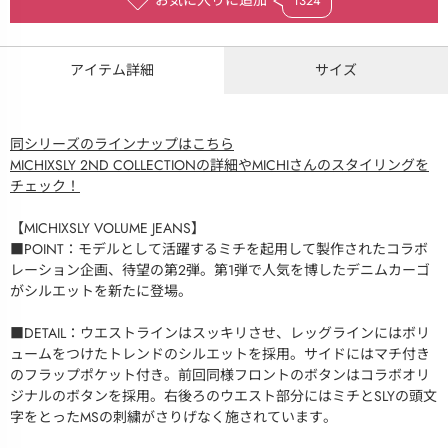
お気に入りに追加
1324
アイテム詳細
サイズ
同シリーズのラインナップはこちら
MICHIXSLY 2ND COLLECTIONの詳細やMICHIさんのスタイリングを
チェック！
【MICHIXSLY VOLUME JEANS】
■POINT：モデルとして活躍するミチを起用して製作されたコラボ
レーション企画、待望の第2弾。第1弾で人気を博したデニムカーゴ
がシルエットを新たに登場。
■DETAIL：ウエストラインはスッキリさせ、レッグラインにはボリ
ュームをつけたトレンドのシルエットを採用。サイドにはマチ付き
のフラップポケット付き。前回同様フロントのボタンはコラボオリ
ジナルのボタンを採用。右後ろのウエスト部分にはミチとSLYの頭文
字をとったMSの刺繍がさりげなく施されています。