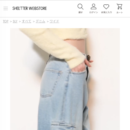
メ
ニ
ュ
TOP
>
SLY
>
すべて
>
デニム
>
ワイド
ー
を
開
く