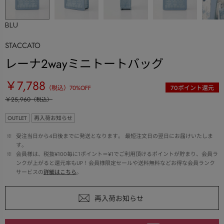
BLU
STACCATO
レーナ2wayミニトートバッグ
￥7,788
（税込）
70
%OFF
70
ポイント還元
￥25,960
（税込）
OUTLET
再入荷お知らせ
 ※ 
受注当日から4日後までに発送となります。 最短注文日の翌日にお届けいたしま
す。
 ※ 
会員様は、税抜¥100毎に1ポイント＝¥1でご利用頂けるポイントが貯まり、会員ラ
ンクが上がると還元率もUP！会員様限定セールや送料無料などお得な会員ランク
サービスの
詳細はこちら
。