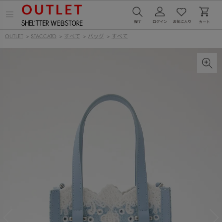
メ
ニ
ュ
OUTLET
>
STACCATO
>
すべて
>
バッグ
>
すべて
ー
を
開
く