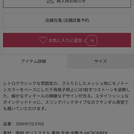
お気に入りに追加
14
アイテム詳細
サイズ
レトロクラシックな雰囲気の、さらりとしたメッシュ地にモノトー
ンカラーをベースにした千鳥格子柄上には1粒ずつストーンを装飾し
た、細かなディテールの精緻なデザインが光る。スタイリッシュな
ポインテッドトゥに、スリングバックタイプなのでサンダル感覚で
も履いていただけます。
品番
350HS112-2105
素材
甲材:ポリエステル 裏地:生地 中敷き:MICROFIBER