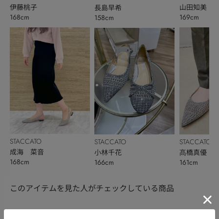
伊藤桃子
山田知美
長島早希
168cm
169cm
158cm
STACCATO
STACCATO
STACCATO
成海 菜音
小林千花
髙橋真優
168cm
166cm
161cm
このアイテムを見た人がチェックしている商品