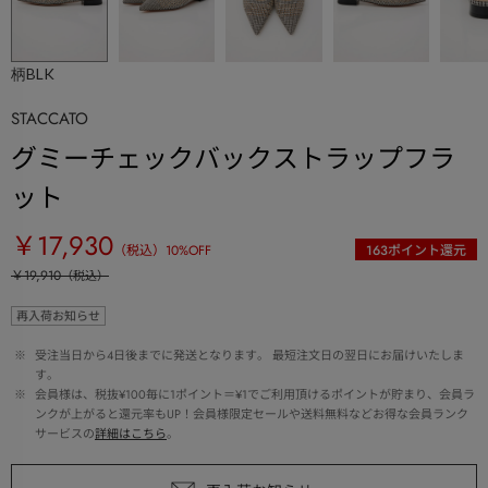
柄BLK
STACCATO
グミーチェックバックストラップフラ
ット
￥17,930
（税込）
10
%OFF
163
ポイント還元
￥19,910
（税込）
再入荷お知らせ
 ※ 
受注当日から4日後までに発送となります。 最短注文日の翌日にお届けいたしま
す。
 ※ 
会員様は、税抜¥100毎に1ポイント＝¥1でご利用頂けるポイントが貯まり、会員ラ
ンクが上がると還元率もUP！会員様限定セールや送料無料などお得な会員ランク
サービスの
詳細はこちら
。