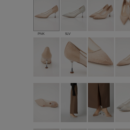
PNK
SLV