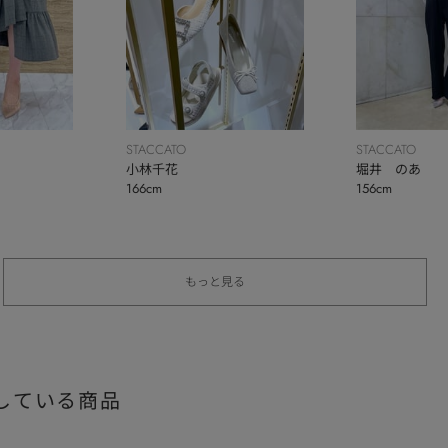
STACCATO
STACCATO
小林千花
堀井 のあ
166cm
156cm
もっと見る
している商品