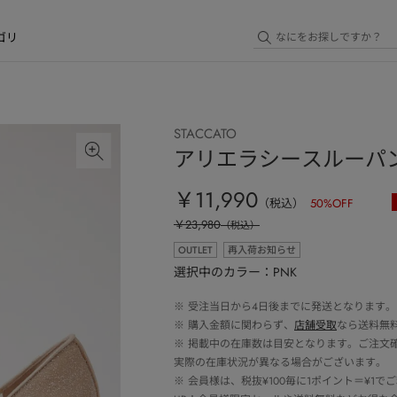
ゴリ
STACCATO
アリエラシースルーパ
￥11,990
（税込）
50
%OFF
￥23,980
（税込）
OUTLET
再入荷お知らせ
選択中のカラー：PNK
※
受注当日から4日後までに発送となります。
※
購入金額に関わらず、
店舗受取
なら送料無
※
掲載中の在庫数は目安となります。ご注文
実際の在庫状況が異なる場合がございます。
※
会員様は、税抜¥100毎に1ポイント＝¥1