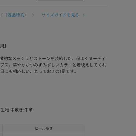
て（返品特約）
サイズガイドを見る
着用】
の象徴的なメッシュとストーンを装飾した、程よくヌーディ
プス。華やかかつみずみずしいカラーと着映えしてくれ
日にも相応しい、とっておきの1足です。
:生地 中敷き:牛革
ヒール高さ