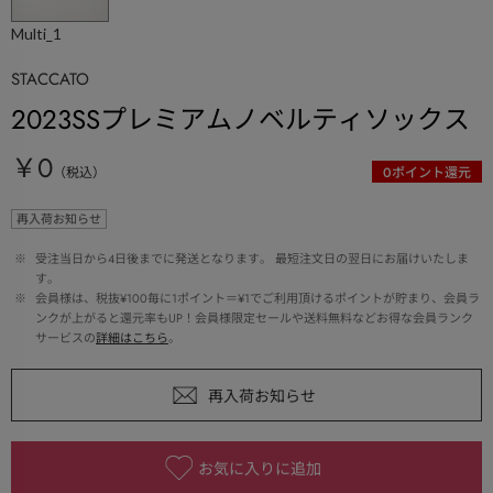
Multi_1
STACCATO
2023SSプレミアムノベルティソックス
￥0
（税込）
0
ポイント還元
再入荷お知らせ
 ※ 
受注当日から4日後までに発送となります。 最短注文日の翌日にお届けいたしま
す。
 ※ 
会員様は、税抜¥100毎に1ポイント＝¥1でご利用頂けるポイントが貯まり、会員ラ
ンクが上がると還元率もUP！会員様限定セールや送料無料などお得な会員ランク
サービスの
詳細はこちら
。
お気に入りに追加