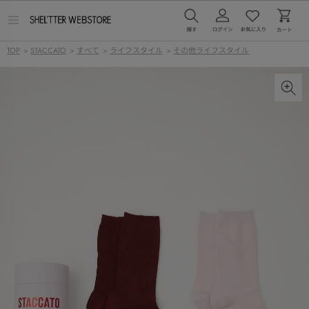
メ
ニ
ュ
TOP
>
STACCATO
>
すべて
>
ライフスタイル
>
その他ライフスタイル
ー
を
開
く