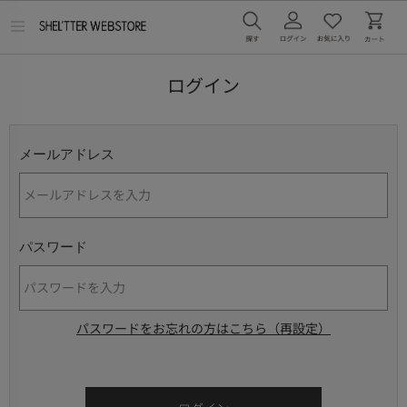
メ
ニ
ュ
ー
ログイン
を
開
く
メールアドレス
パスワード
パスワードをお忘れの方はこちら（再設定）