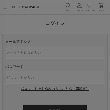
メ
ニ
ュ
ー
ログイン
を
開
く
メールアドレス
パスワード
パスワードをお忘れの方はこちら（再設定）