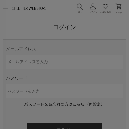
メ
ニ
ュ
ー
ログイン
を
開
く
メールアドレス
パスワード
パスワードをお忘れの方はこちら（再設定）