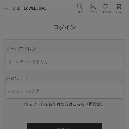
メ
ニ
ュ
ー
ログイン
を
開
く
メールアドレス
パスワード
パスワードをお忘れの方はこちら（再設定）