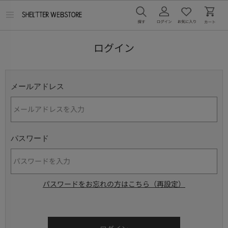
メ
ニ
ュ
ー
ログイン
を
開
く
メールアドレス
パスワード
パスワードをお忘れの方はこちら（再設定）