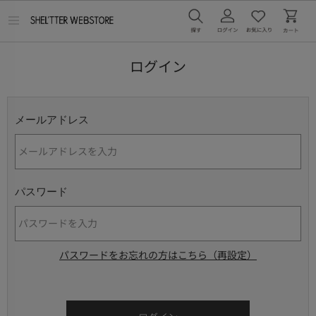
メ
ニ
ュ
ー
ログイン
を
開
く
メールアドレス
パスワード
パスワードをお忘れの方はこちら（再設定）