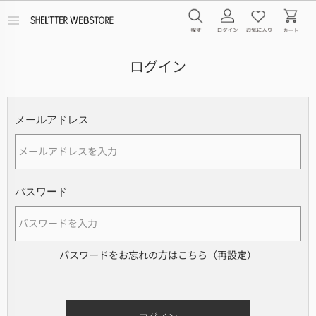
メ
ニ
ュ
ー
ログイン
を
開
く
メールアドレス
パスワード
パスワードをお忘れの方はこちら（再設定）