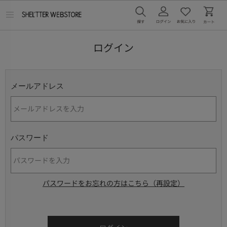
メ
ニ
ュ
ー
ログイン
を
開
く
メールアドレス
パスワード
パスワードをお忘れの方はこちら（再設定）