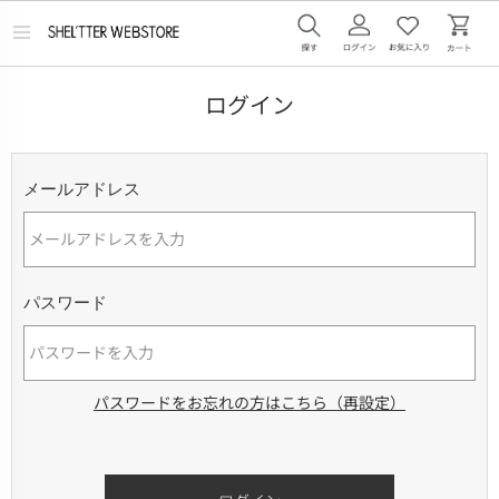
メ
ニ
ュ
ー
ログイン
を
開
く
メールアドレス
パスワード
パスワードをお忘れの方はこちら（再設定）