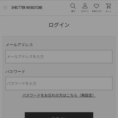
メ
ニ
ュ
ー
ログイン
を
開
く
メールアドレス
パスワード
パスワードをお忘れの方はこちら（再設定）