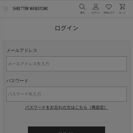
メ
ニ
ュ
ー
ログイン
を
開
く
メールアドレス
パスワード
パスワードをお忘れの方はこちら（再設定）