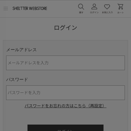
メ
ニ
ュ
ー
ログイン
を
開
く
メールアドレス
パスワード
パスワードをお忘れの方はこちら（再設定）